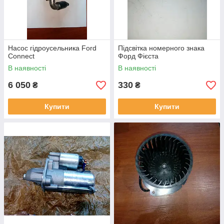
Насос гідроусельника Ford
Підсвітка номерного знака
Connect
Форд Фієста
В наявності
В наявності
6 050
330
₴
₴
Купити
Купити