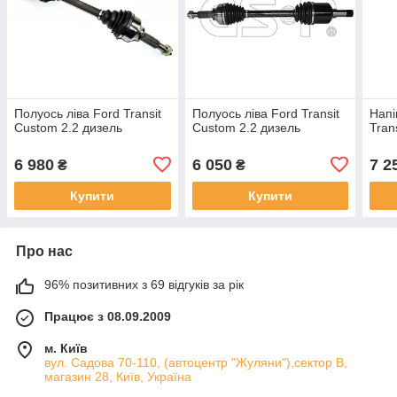
Полуось ліва Ford Transit
Полуось ліва Ford Transit
Напі
Custom 2.2 дизель
Custom 2.2 дизель
Tran
6 980
6 050
7 2
₴
₴
Купити
Купити
Про нас
96% позитивних з 69 відгуків за рік
Працює з 08.09.2009
м. Київ
вул. Садова 70-110, (автоцентр "Жуляни"),сектор В,
магазин 28, Київ, Україна