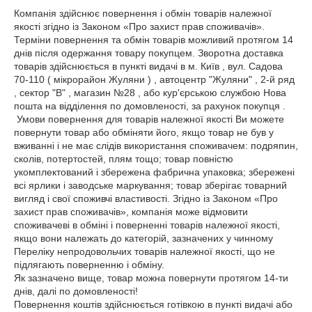
Компанія здійснює повернення і обмін товарів належної 
якості згідно із Законом «Про захист прав споживачів». 
Терміни повернення та обмін товарів можливий протягом 14 
днів після одержання товару покупцем. Зворотна доставка 
товарів здійснюється в пункті видачі в м. Київ , вул. Садова 
70-110 ( мікрорайон Жуляни ) , автоцентр "Жуляни" , 2-й ряд 
, сектор "В" , магазин №28 , або кур'єрською службою Нова 
пошта на відділення по домовленості, за рахунок покупця .

 Умови повернення для товарів належної якості Ви можете 
повернути товар або обміняти його, якщо товар не був у 
вживанні і не має слідів використання споживачем: подряпин, 
сколів, потертостей, плям тощо; товар повністю 
укомплектований і збережена фабрична упаковка; збережені 
всі ярлики і заводське маркування; товар зберігає товарний 
вигляд і свої споживчі властивості. Згідно із Законом «Про 
захист прав споживачів», компанія може відмовити 
споживачеві в обміні і поверненні товарів належної якості, 
якщо вони належать до категорій, зазначених у чинному 
Переліку непродовольчих товарів належної якості, що не 
підлягають поверненню і обміну. 

Як зазначено вище, товар можна повернути протягом 14-ти 
днів, далі по домовленості!

Повернення коштів здійснюється готівкою в пункті видачі або 