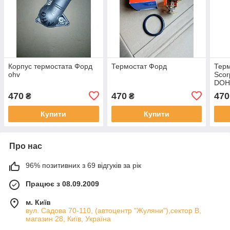
Корпус термостата Форд
Термостат Форд
Терм
ohv
Scor
DOH
470
470
470
₴
₴
Купити
Купити
Про нас
96% позитивних з 69 відгуків за рік
Працює з 08.09.2009
м. Київ
вул. Садова 70-110, (автоцентр "Жуляни"),сектор В,
магазин 28, Київ, Україна