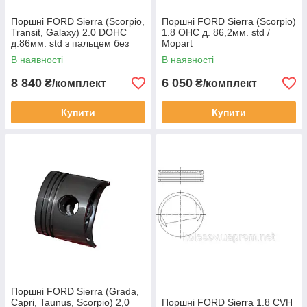
Поршні FORD Sierra (Scorpio,
Поршні FORD Sierra (Scorpio)
Transit, Galaxy) 2.0 DOHC
1.8 OHC д. 86,2мм. std /
д.86мм. std з пальцем без
Mopart
кілець / KONEKS
В наявності
В наявності
8 840
6 050
₴/комплект
₴/комплект
Купити
Купити
Поршні FORD Sierra (Grada,
Capri, Taunus, Scorpio) 2,0
Поршні FORD Sierra 1.8 CVH