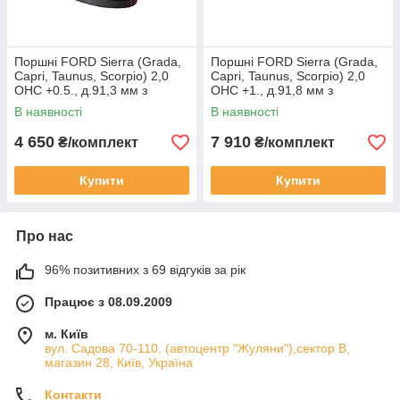
Поршні FORD Sierra (Grada,
Поршні FORD Sierra (Grada,
Capri, Taunus, Scorpio) 2,0
Capri, Taunus, Scorpio) 2,0
OHC +0.5., д.91,3 мм з
OHC +1., д.91,8 мм з
пальцем без кілець /
пальцем без кілець / KONEX
В наявності
В наявності
Leaderparts
4 650
7 910
₴/комплект
₴/комплект
Купити
Купити
Про нас
96% позитивних з 69 відгуків за рік
Працює з 08.09.2009
м. Київ
вул. Садова 70-110, (автоцентр "Жуляни"),сектор В,
магазин 28, Київ, Україна
Контакти