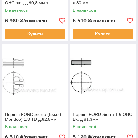
OHC std., д.90,8 мм з
д.80 мм
пальцем і кільцями / KING
В наявності
В наявності
6 980
6 510
₴/комплект
₴/комплект
Купити
Купити
Поршні FORD Sierra (Escort,
Поршні FORD Sierra 1.6 OHC
Mondeo) 1.8 TD д.82,5мм
Ek. д.81,3мм
В наявності
В наявності
6 510
5 120
₴/комплект
₴/комплект