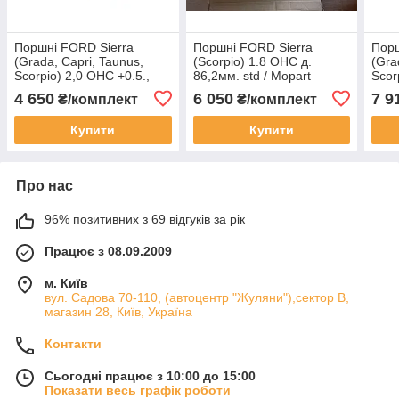
Поршні FORD Sierra
Поршні FORD Sierra
Порш
(Grada, Capri, Taunus,
(Scorpio) 1.8 OHC д.
(Gra
Scorpio) 2,0 OHC +0.5.,
86,2мм. std / Mopart
Scor
д.91,3 мм з пальцем без
д.91
4 650
6 050
7 9
₴/комплект
₴/комплект
кілець / Leaderparts
кіле
Купити
Купити
Про нас
96% позитивних з 69 відгуків за рік
Працює з 08.09.2009
м. Київ
вул. Садова 70-110, (автоцентр "Жуляни"),сектор В,
магазин 28, Київ, Україна
Контакти
Сьогодні працює з 10:00 до 15:00
Показати весь графік роботи