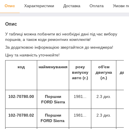
Опис
Характеристики
Доставка
Оплата
Умови п
Опис
У таблиці можна побачити всі необхідні дані під час вибору
поршнів, а також коди ремонтних комплектів!
За додатковою інформацією звертайтеся до менеджера!
Ціну та наявність уточнюйте!
код
найменування
року
об'єм
к
випуску
двигуна
дви
авто (г.)
(л.)
102-70780
.00
Поршни
1981...
2.3 диз.
FORD Sierra
102-70780
.02
Поршни
1981...
2.3 диз.
FORD Sierra