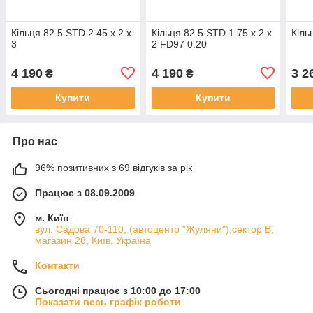
Кільця 82.5 STD 2.45 x 2 x
Кільця 82.5 STD 1.75 x 2 x
Кіль
3
2 FD97 0.20
4 190
4 190
3 2
₴
₴
Купити
Купити
Про нас
96% позитивних з 69 відгуків за рік
Працює з 08.09.2009
м. Київ
вул. Садова 70-110, (автоцентр "Жуляни"),сектор В,
магазин 28, Київ, Україна
Контакти
Сьогодні працює з 10:00 до 17:00
Показати весь графік роботи