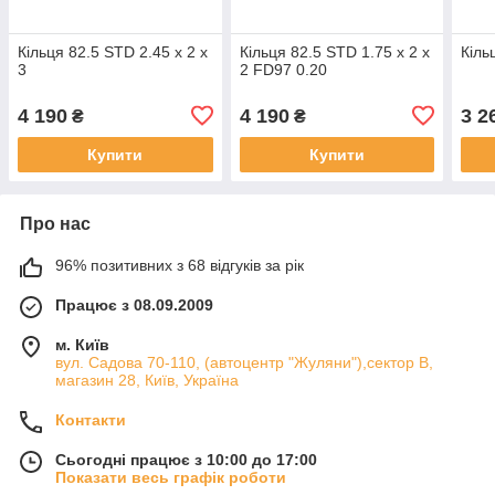
Кільця 82.5 STD 2.45 x 2 x
Кільця 82.5 STD 1.75 x 2 x
Кіль
3
2 FD97 0.20
4 190
4 190
3 2
₴
₴
Купити
Купити
Про нас
96% позитивних з 68 відгуків за рік
Працює з 08.09.2009
м. Київ
вул. Садова 70-110, (автоцентр "Жуляни"),сектор В,
магазин 28, Київ, Україна
Контакти
Сьогодні працює з 10:00 до 17:00
Показати весь графік роботи