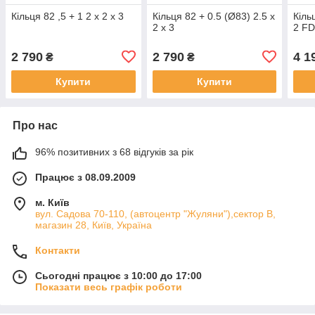
Кільця 82 ,5 + 1 2 x 2 x 3
Кільця 82 + 0.5 (Ø83) 2.5 x
Кіль
2 x 3
2 FD
2 790
2 790
4 1
₴
₴
Купити
Купити
Про нас
96% позитивних з 68 відгуків за рік
Працює з 08.09.2009
м. Київ
вул. Садова 70-110, (автоцентр "Жуляни"),сектор В,
магазин 28, Київ, Україна
Контакти
Сьогодні працює з 10:00 до 17:00
Показати весь графік роботи