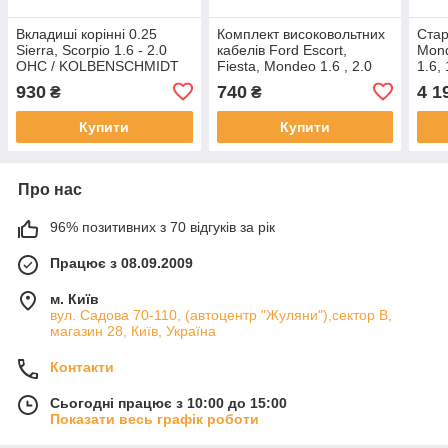
Вкладиші корінні 0.25
Комплект високовольтних
Стар
Sierra, Scorpio 1.6 - 2.0
кабелів Ford Escort,
Mond
OHC / KOLBENSCHMIDT
Fiesta, Mondeo 1.6 , 2.0
1.6, 
ZETEC з 1990 до 2000 р.в.
LEA
930
740
4 1
₴
₴
, Leaderparts / 1211
Купити
Купити
Про нас
96% позитивних з 70 відгуків за рік
Працює з 08.09.2009
м. Київ
вул. Садова 70-110, (автоцентр "Жуляни"),сектор В,
магазин 28, Київ, Україна
Контакти
Сьогодні працює з 10:00 до 15:00
Показати весь графік роботи