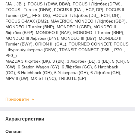
(JA_, JB_), FOCUS I (DAW, DBW), FOCUS I Ліфтбек (DFW),
FOCUS I Turnier (DNW), FOCUS II (DA_, HCP, DP), FOCUS II
Turnier (DA_, FFS, DS), FOCUS II Ліфтбек (DB_, FCH, DH),
FOCUS C-MAX (DM2), MAVERICK, MONDEO I Ліфтбек (GBP),
MONDEO I Turnier (BNP), MONDEO I (GBP), MONDEO II
Ліфтбек (BFP), MONDEO II (BAP), MONDEO II Turnier (BNP),
MONDEO III Ліфтбек (B4Y), MONDEO III (B5Y), MONDEO III
Turnier (BWY), ORION III (GAL), TOURNEO CONNECT, FOCUS
I Фургон/універсал (DNW), TRANSIT CONNECT (P65_, P70_,
P80_)
MAZDA 3 Ліфтбек (BK), 3 (BK), 3 Ліфтбек (BL), 3 (BL), 5 (CR), 5
(CW), 6 Station Wagon (GY), 6 Ліфтбек (GG), 6 Hatchback
(GG), 6 Hatchback (GH), 6 Універсал (GH), 6 Ліфтбек (GH),
MPV II (LW), MX-5 III (NC), TRIBUTE (EP)
Приховати
Характеристики
Основні