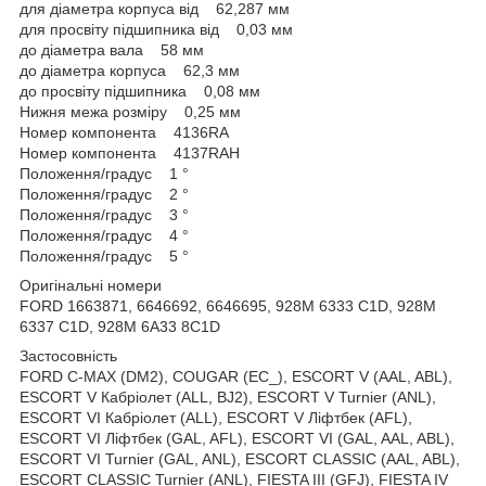
для діаметра корпуса від 62,287 мм
для просвіту підшипника від 0,03 мм
до діаметра вала 58 мм
до діаметра корпуса 62,3 мм
до просвіту підшипника 0,08 мм
Нижня межа розміру 0,25 мм
Номер компонента 4136RA
Номер компонента 4137RAH
Положення/градус 1 °
Положення/градус 2 °
Положення/градус 3 °
Положення/градус 4 °
Положення/градус 5 °
Оригінальні номери
FORD 1663871, 6646692, 6646695, 928M 6333 C1D, 928M
6337 C1D, 928M 6A33 8C1D
Застосовність
FORD C-MAX (DM2), COUGAR (EC_), ESCORT V (AAL, ABL),
ESCORT V Кабріолет (ALL, BJ2), ESCORT V Turnier (ANL),
ESCORT VI Кабріолет (ALL), ESCORT V Ліфтбек (AFL),
ESCORT VI Ліфтбек (GAL, AFL), ESCORT VI (GAL, AAL, ABL),
ESCORT VI Turnier (GAL, ANL), ESCORT CLASSIC (AAL, ABL),
ESCORT CLASSIC Turnier (ANL), FIESTA III (GFJ), FIESTA IV