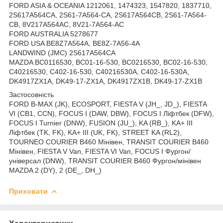
FORD ASIA & OCEANIA 1212061, 1474323, 1547820, 1837710,
2S617A564CA, 2S61-7A564-CA, 2S617A564CB, 2S61-7A564-
CB, 8V217A564AC, 8V21-7A564-AC
FORD AUSTRALIA 5278677
FORD USA BE8Z7A564A, BE8Z-7A56-4A
LANDWIND (JMC) 2S617A564CA
MAZDA BC0116530, BC01-16-530, BC0216530, BC02-16-530,
C40216530, C402-16-530, C40216530A, C402-16-530A,
DK4917ZX1A, DK49-17-ZX1A, DK4917ZX1B, DK49-17-ZX1B
Застосовність
FORD B-MAX (JK), ECOSPORT, FIESTA V (JH_, JD_), FIESTA
VI (CB1, CCN), FOCUS I (DAW, DBW), FOCUS I Ліфтбек (DFW),
FOCUS I Turnier (DNW), FUSION (JU_), KA (RB_), KA+ III
Ліфтбек (TK, FK), KA+ III (UK, FK), STREET KA (RL2),
TOURNEO COURIER B460 Мінівен, TRANSIT COURIER B460
Мінівен, FIESTA V Van, FIESTA VI Van, FOCUS I Фургон/
універсал (DNW), TRANSIT COURIER B460 Фургон/мінівен
MAZDA 2 (DY), 2 (DE_, DH_)
Приховати