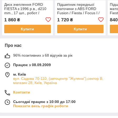
Диск зчеплення FORD
Підшипник передньої
Підш
FIESTA з 1996 р.в., d210
маточини з ABS FORD
мато
mm., 17 шл., робот /
Fusion / Fiesta / Focus I /
Fiest
Leaderparts
FAG
Lead
1 860
1 720
840
₴
₴
Купити
Купити
Про нас
96% позитивних з 68 відгуків за рік
Працює з 08.09.2009
м. Київ
вул. Садова 70-110, (автоцентр "Жуляни"),сектор В,
магазин 28, Київ, Україна
Контакти
Сьогодні працює з 10:00 до 17:00
Показати весь графік роботи