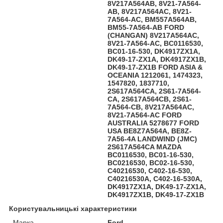
8V217A564AB, 8V21-7A564-
AB, 8V217A564AC, 8V21-
7A564-AC, BM557A564AB,
BM55-7A564-AB FORD
(CHANGAN) 8V217A564AC,
8V21-7A564-AC, BC0116530,
BC01-16-530, DK4917ZX1A,
DK49-17-ZX1A, DK4917ZX1B,
DK49-17-ZX1B FORD ASIA &
OCEANIA 1212061, 1474323,
1547820, 1837710,
2S617A564CA, 2S61-7A564-
CA, 2S617A564CB, 2S61-
7A564-CB, 8V217A564AC,
8V21-7A564-AC FORD
AUSTRALIA 5278677 FORD
USA BE8Z7A564A, BE8Z-
7A56-4A LANDWIND (JMC)
2S617A564CA MAZDA
BC0116530, BC01-16-530,
BC0216530, BC02-16-530,
C40216530, C402-16-530,
C40216530A, C402-16-530A,
DK4917ZX1A, DK49-17-ZX1A,
DK4917ZX1B, DK49-17-ZX1B
Користувальницькі характеристики
Марка
Ford