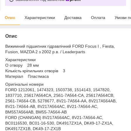
Опис
Характеристики
Доставка
Оплата
Умови п
Опис
Вижимний підшипник гідравлічний FORD Focus I , Fiesta,
Fusion, MAZDA 2 з 2002 р.в. / Leaderparts
Характеристики
O отвору 28 мм
Кількість кріпильних отворів 3
Матеріал Пластмаса
Оригінальні номери
FORD 1212061, 1474323, 1503738, 1514143, 1547820,
1837710, 2S617A564CA, 2S61-7A564-CA, 2S617A564CB,
2S61-7A564-CB, 5278677, 8V21-7A564-AA, 8V217A564AB,
8V21-7A564-AB, 8V217A564AC, 8V21-7A564-AC,
BM557A564AB, BM55-7A564-AB
FORD (CHANGAN) 8V217A564AC, 8V21-7A564-AC,
BC0116530, BC01-16-530, DK4917ZX1A, DK49-17-ZX1A,
DK4917ZX1B, DK49-17-ZX1B