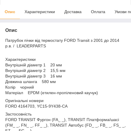
Опис
Характеристики
Доставка
Оплата
Умови п
Опис
Патрубок пічки від термостату FORD Transit з 2001 до 2014
р.в. / LEADERPARTS
Характеристики
Внутрішній діаметр 1 20 мм
Внутрішній діаметр 2 15,5 мм
Внутрішній діаметр 3 16 мм
Довжина шланга 580 мм
Колір чорний
Матеріал EPDM (етилен-пропіленовий каучук)
Оригінальні номери
FORD 4164703, YC15-9Y438-CA
Застосовність
FORD TRANSIT Фургон (FA_ _), TRANSIT Платформа/шасі
(FM_ _, FN_ _, FF_ _), TRANSIT Автобус (FD_ _, FB_ _, FS_ _,
FZ_ _, FC_ _)