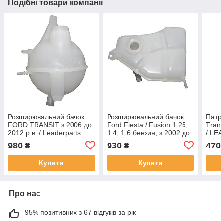
Подібні товари компанії
Розширювальний бачок
Розширювальний бачок
Патр
FORD TRANSIT з 2006 до
Ford Fiesta / Fusion 1.25,
Тran
2012 р.в. / Leaderparts
1.4, 1.6 бензин, з 2002 до
/ L
2012 р.в., / LEADERPARTS
980
930
470
₴
₴
Купити
Купити
Про нас
95% позитивних з 67 відгуків за рік