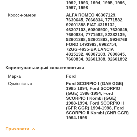
1992, 1993, 1994, 1995, 1996,
1997, 1998
Кросс-номери
ALFA ROMEO 46307129,
7630645, 7660834, 7771582,
92601388 FIAT 4315132,
46307103, 60806930, 7630645,
7660834, 7771582, 82282139,
92601388, 92601892, 9936769
FORD 1493963, 6962754,
72GG-4635-BA LANCIA
4315132, 46307103, 7630645,
7660834, 92601388, 92601892
Користувальницькі характеристики
Марка
Ford
Сумісність з:
Ford SCORPIO I (GAE GGE)
1985-1994, Ford SCORPIO I
(GGE) 1986-1994, Ford
SCORPIO I Kombi (GGE)
1988-1994, Ford SCORPIO II
(GFR GGR) 1994-1998, Ford
SCORPIO II Kombi (GNR GGR)
1994-1998
Приховати