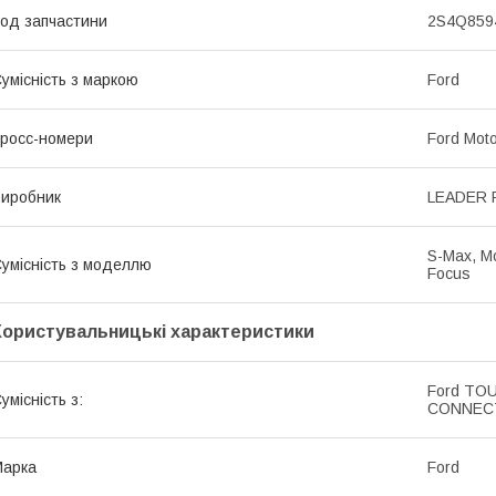
од запчастини
2S4Q859
умісність з маркою
Ford
росс-номери
Ford Mot
иробник
LEADER 
S-Max, M
умісність з моделлю
Focus
Користувальницькі характеристики
Ford TO
умісність з:
CONNECT 
Марка
Ford