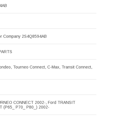
4AB
or Company 2S4Q8594AB
PARTS
ondeo, Tourneo Connect, C-Max, Transit Connect,
URNEO CONNECT 2002-, Ford TRANSIT
(P65_ P70_ P80_) 2002-