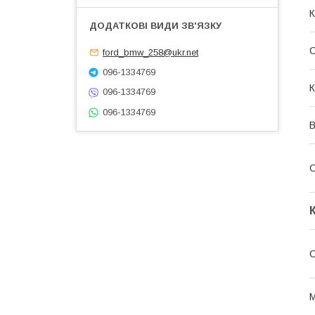
К
С
ford_bmw_258@ukr.net
096-1334769
К
096-1334769
096-1334769
В
С
С