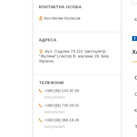
Костянтин Колесов
К
Х
вул. Садова 70-110, (автоцентр
"Жуляни"),сектор В, магазин 28, Київ,
Україна
+380 (96) 133-47-69
консультант
+380 (66) 735-39-31
К
консультант
+380 (68) 096-18-26
Т
консультант