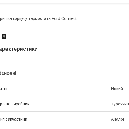
ришка корпусу термостата Ford Connect
арактеристики
Основні
Стан
Новий
раїна виробник
Туреччи
ип запчастини
Аналог