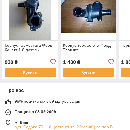
Корпус термостата Форд
Корпус термостата Форд
Терм
Конект 1.8 дизель
Транзит
930
1 400
1 8
₴
₴
Купити
Купити
Про нас
96% позитивних з 69 відгуків за рік
Працює з 08.09.2009
м. Київ
вул. Садова 70-110, (автоцентр "Жуляни"),сектор В,