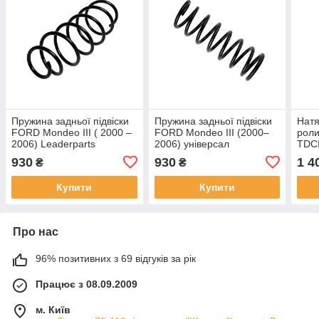
Пружина задньої підвіски
Пружина задньої підвіски
Натя
FORD Mondeo III ( 2000 –
FORD Mondeo III (2000–
роли
2006) Leaderparts
2006) універсал
TDCI
Leaderparts
Lead
930
930
1 4
₴
₴
Купити
Купити
Про нас
96% позитивних з 69 відгуків за рік
Працює з 08.09.2009
м. Київ