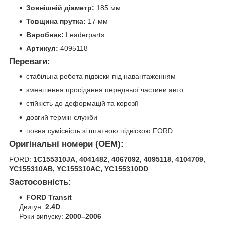
Зовнішній діаметр:
185 мм
Товщина прутка:
17 мм
Виробник:
Leaderparts
Артикул:
4095118
Переваги:
стабільна робота підвіски під навантаженням
зменшення просідання передньої частини авто
стійкість до деформацій та корозії
довгий термін служби
повна сумісність зі штатною підвіскою FORD
Оригінальні номери (OEM):
FORD:
1C155310JA, 4041482, 4067092, 4095118, 4104709,
YC155310AB, YC155310AC, YC155310DD
Застосовність:
FORD Transit
Двигун:
2.4D
Роки випуску:
2000–2006