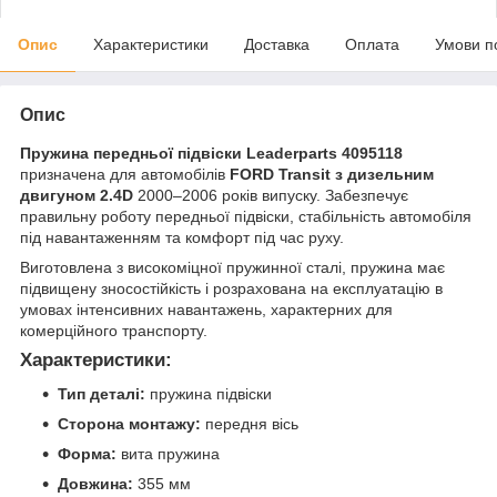
Опис
Характеристики
Доставка
Оплата
Умови п
Опис
Пружина передньої підвіски Leaderparts 4095118
призначена для автомобілів
FORD Transit з дизельним
двигуном 2.4D
2000–2006 років випуску. Забезпечує
правильну роботу передньої підвіски, стабільність автомобіля
під навантаженням та комфорт під час руху.
Виготовлена з високоміцної пружинної сталі, пружина має
підвищену зносостійкість і розрахована на експлуатацію в
умовах інтенсивних навантажень, характерних для
комерційного транспорту.
Характеристики:
Тип деталі:
пружина підвіски
Сторона монтажу:
передня вісь
Форма:
вита пружина
Довжина:
355 мм