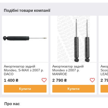
Подібні товари компанії
Амортизатор задній
Амортизатор задній
Амор
Моndeo, S-MAX з 2007 р.
Моndeo з 2007 р.
Scor
DACO
MANROE
LEA
1 400
2 790
2 7
₴
₴
Купити
Купити
Про нас