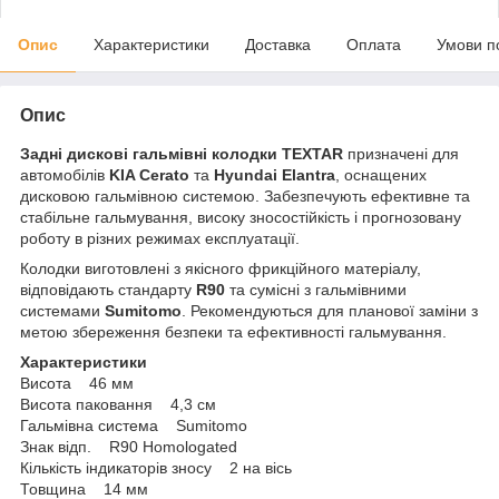
Опис
Характеристики
Доставка
Оплата
Умови п
Опис
Задні дискові гальмівні колодки TEXTAR
призначені для
автомобілів
KIA Cerato
та
Hyundai Elantra
, оснащених
дисковою гальмівною системою. Забезпечують ефективне та
стабільне гальмування, високу зносостійкість і прогнозовану
роботу в різних режимах експлуатації.
Колодки виготовлені з якісного фрикційного матеріалу,
відповідають стандарту
R90
та сумісні з гальмівними
системами
Sumitomo
. Рекомендуються для планової заміни з
метою збереження безпеки та ефективності гальмування.
Характеристики
Висота 46 мм
Висота паковання 4,3 см
Гальмівна система Sumitomo
Знак відп. R90 Homologated
Кількість індикаторів зносу 2 на вісь
Товщина 14 мм