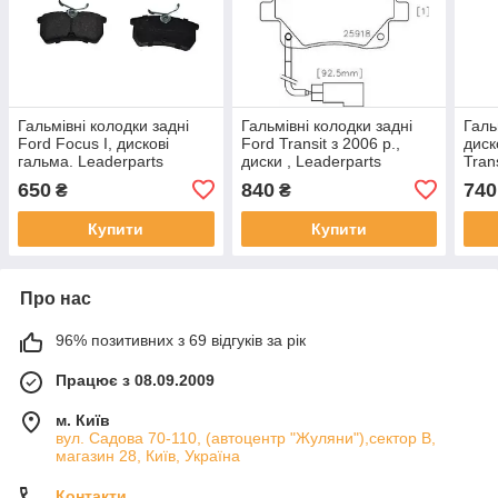
Гальмівні колодки задні
Гальмівні колодки задні
Галь
Ford Focus I, дискові
Ford Transit з 2006 р.,
диск
гальма. Leaderparts
диски , Leaderparts
Tran
1425407
GDB1725
р.в,
650
840
740
₴
₴
Купити
Купити
Про нас
96% позитивних з 69 відгуків за рік
Працює з 08.09.2009
м. Київ
вул. Садова 70-110, (автоцентр "Жуляни"),сектор В,
магазин 28, Київ, Україна
Контакти