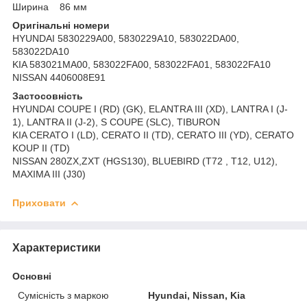
Ширина 86 мм
Оригінальні номери
HYUNDAI 5830229A00, 5830229A10, 583022DA00,
583022DA10
KIA 583021MA00, 583022FA00, 583022FA01, 583022FA10
NISSAN 4406008E91
Застосовність
HYUNDAI COUPE I (RD) (GK), ELANTRA III (XD), LANTRA I (J-
1), LANTRA II (J-2), S COUPE (SLC), TIBURON
KIA CERATO I (LD), CERATO II (TD), CERATO III (YD), CERATO
KOUP II (TD)
NISSAN 280ZX,ZXT (HGS130), BLUEBIRD (T72 , T12, U12),
MAXIMA III (J30)
Приховати
Характеристики
Основні
Сумісність з маркою
Hyundai, Nissan, Kia