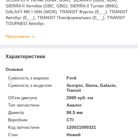
SIERRA II Хетчбек (GBC, GBG), SIERRA II Turnier (BNG),
GALAXY MK I VAN (WGR), TRANSIT Фургон (E_ _), TRANSIT
Автобус (E_ _), TRANSIT Платформа/шасі (E_ _), TRANSIT
TOURNEO Автобус
Приховати
Характеристики
Основні
Сумісність з маркою
Ford
Сумісність з моделлю
Scorpio, Sierra, Galaxie,
Transit
Об'єм двигуна
2000 куб. см
Тип запчастини
Аналог
Діаметр
86.5 мм
Виробник
CTI
Код запчастини
120021000321
Стан
Новий