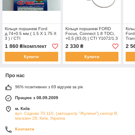
Кільця поршневі Ford
Кільця поршневі FORD
Кіль
д.74+0.5 мм.( 1.5 X 1.75 X
Focus, Connect 1.8 TDCi,
Ford
3 ) / CTI
+0,5 (83,0) | CTI Y1072/1.3
Tran
mm ,
1 860
2 330
2 5
₴/комплект
₴
Купити
Купити
Про нас
96% позитивних з 69 відгуків за рік
Працює з 08.09.2009
м. Київ
вул. Садова 70-110, (автоцентр "Жуляни"),сектор В,
магазин 28, Київ, Україна
Контакти