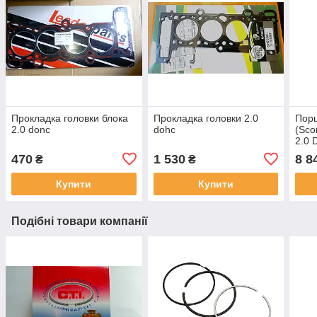
Прокладка головки блока
Прокладка головки 2.0
Порш
2.0 donc
dohc
(Sco
2.0 
ремо
470
1 530
8 8
₴
₴
кіле
Купити
Купити
Подібні товари компанії