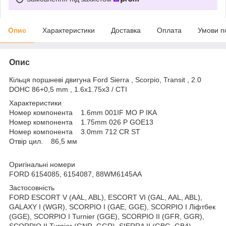
Опис
Характеристики
Доставка
Оплата
Умови п
Опис
Кільця поршневі двигуна Ford Sierra , Scorpio, Transit , 2.0
DOHC 86+0,5 mm , 1.6х1.75х3 / CTI
Характеристики
Номер компонента 1.6mm 001IF MO P IKA
Номер компонента 1.75mm 026 P GOE13
Номер компонента 3.0mm 712 CR ST
Отвір цил. 86,5 мм
Оригінальні номери
FORD 6154085, 6154087, 88WM6145AA
Застосовність
FORD ESCORT V (AAL, ABL), ESCORT VI (GAL, AAL, ABL),
GALAXY I (WGR), SCORPIO I (GAE, GGE), SCORPIO I Ліфтбек
(GGE), SCORPIO I Turnier (GGE), SCORPIO II (GFR, GGR),
SCORPIO II Turnier (GNR, GGR), SIERRA II (GBG, GB4),