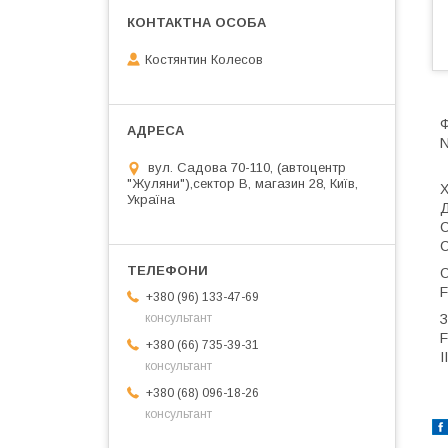
Костянтин Колесов
Ф
вул. Садова 70-110, (автоцентр
"Жуляни"),сектор В, магазин 28, Київ,
Х
Україна
Д
С
О
F
+380 (96) 133-47-69
З
консультант
F
+380 (66) 735-39-31
I
консультант
+380 (68) 096-18-26
консультант