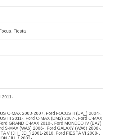
Focus, Fiesta
I 2011-
US C-MAX 2003-2007, Ford FOCUS II (DA_) 2004-,
US III 2011-, Ford C-MAX (DM2) 2007-, Ford C-MAX
, Ford GRAND C-MAX 2010-, Ford MONDEO IV (BA7)
ord S-MAX (WA6) 2006-, Ford GALAXY (WA6) 2006-,
TA V (JH_ JD_) 2001-2010, Ford FIESTA VI 2008-,
ION (JU_) 2002-