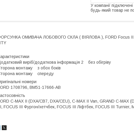
У компанії підключені
будь-який товар не п
ОРСУНКА ОМИВАЧА ЛОБОВОГО СКЛА ( ВІЯЛОВА ), FORD Focus II, III ,
NTY
арактеристики
одатковий виріб/додаткова інформація 2 без обігріву
торона монтажу з обох боків
Сторона монтажу спереду
ригінальні номери
ORD 1708796, BM51-17666-AB
астосовність
ORD C-MAX II (DXA/CB7, DXA/CEU), C-MAX II Van, GRAND C-MAX 
II, FOCUS III Фургон/хетчбек, FOCUS III Ліфтбек, FOCUS III Turnie