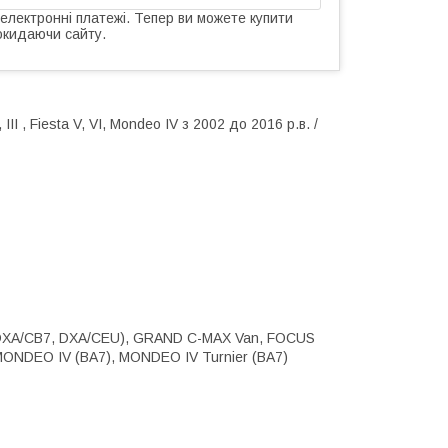
 електронні платежі. Тепер ви можете купити
окидаючи сайту.
 Fiesta V, VI, Mondeo IV з 2002 до 2016 р.в. /
(DXA/CB7, DXA/CEU), GRAND C-MAX Van, FOCUS
r, MONDEO IV (BA7), MONDEO IV Turnier (BA7)