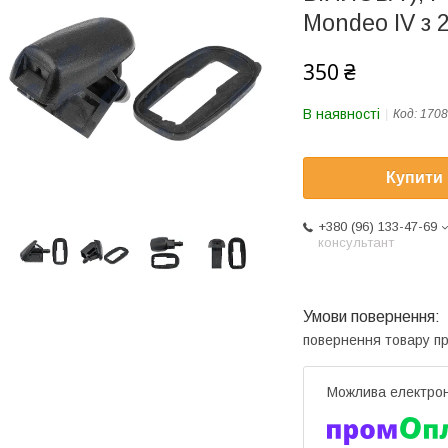
Mondeo IV з 2
350 ₴
В наявності
Код:
1708
Купити
+380 (96) 133-47-69
консультант
повернення товару п