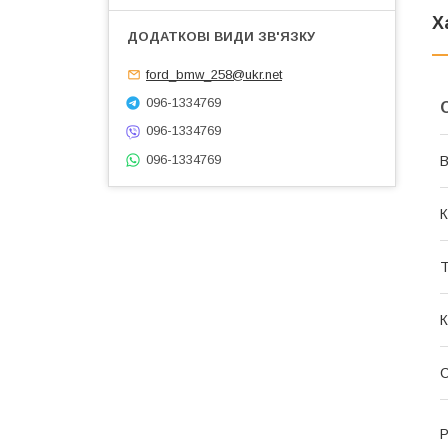
Х
ford_bmw_258@ukr.net
096-1334769
096-1334769
096-1334769
В
К
Т
К
Р