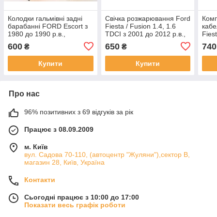
Колодки гальмівні задні
Свічка розжарювання Ford
Комп
барабанні FORD Escort з
Fiesta / Fusion 1.4, 1.6
кабе
1980 до 1990 р.в.,
TDCI з 2001 до 2012 р.в.,
Fies
1,3.1,4.1,6.1,6D /
Focus 1.6 TDCI з 2003 до
ZETE
600
650
740
₴
₴
Leaderparts
2011 р.в., FEBI
, Le
Купити
Купити
Про нас
96% позитивних з 69 відгуків за рік
Працює з 08.09.2009
м. Київ
вул. Садова 70-110, (автоцентр "Жуляни"),сектор В,
магазин 28, Київ, Україна
Контакти
Сьогодні працює з 10:00 до 17:00
Показати весь графік роботи