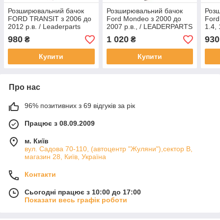
Розширювальний бачок
Розширювальний бачок
Роз
FORD TRANSIT з 2006 до
Ford Mondeo з 2000 до
Ford
2012 р.в. / Leaderparts
2007 р.в., / LEADERPARTS
1.4,
2012
980
1 020
930
₴
₴
Купити
Купити
Про нас
96% позитивних з 69 відгуків за рік
Працює з 08.09.2009
м. Київ
вул. Садова 70-110, (автоцентр "Жуляни"),сектор В,
магазин 28, Київ, Україна
Контакти
Сьогодні працює з 10:00 до 17:00
Показати весь графік роботи