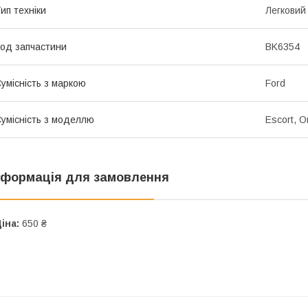
ип техніки
Легковий
од запчастини
BK6354
умісність з маркою
Ford
умісність з моделлю
Escort, Or
нформація для замовлення
іна:
650 ₴