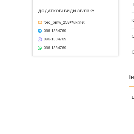
Т
К
ford_bmw_258@ukr.net
096-1334769
С
096-1334769
096-1334769
С
І
Ц