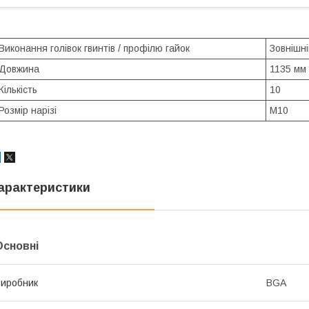
Виконання голівок гвинтів / профілю гайок
Зовнішн
Довжина
1135 мм
Кількість
10
Розмір нарізі
M10
арактеристики
Основні
иробник
BGA