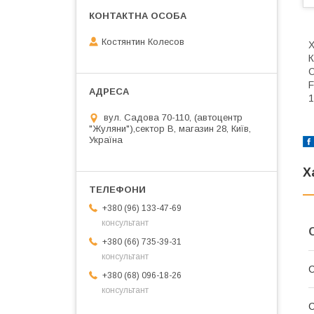
Костянтин Колесов
Х
К
О
F
1
вул. Садова 70-110, (автоцентр
"Жуляни"),сектор В, магазин 28, Київ,
Україна
Х
+380 (96) 133-47-69
консультант
+380 (66) 735-39-31
консультант
С
+380 (68) 096-18-26
консультант
С