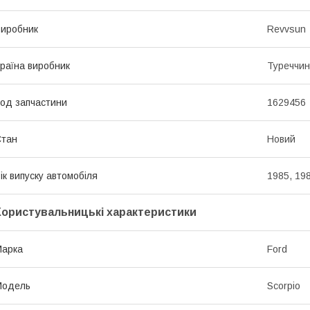
иробник
Revvsun
раїна виробник
Туреччи
од запчастини
1629456
Стан
Новий
ік випуску автомобіля
1985, 198
Користувальницькі характеристики
Марка
Ford
Модель
Scorpio