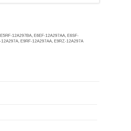
 E5RF-12A297BA, E6EF-12A297AA, E6SF-
-12A297A, E9RF-12A297AA, E9RZ-12A297A