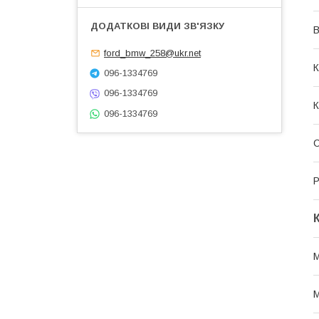
В
ford_bmw_258@ukr.net
К
096-1334769
096-1334769
К
096-1334769
Р