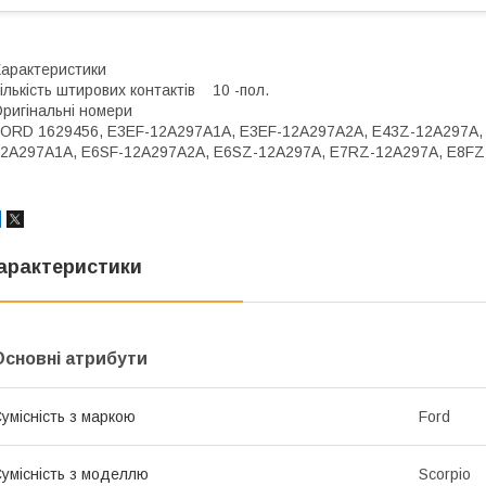
арактеристики
ількість штирових контактів 10 -пол.
ригінальні номери
ORD 1629456, E3EF-12A297A1A, E3EF-12A297A2A, E43Z-12A297A,
2A297A1A, E6SF-12A297A2A, E6SZ-12A297A, E7RZ-12A297A, E8FZ
арактеристики
Основні атрибути
умісність з маркою
Ford
умісність з моделлю
Scorpio