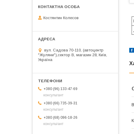
Костянтин Колесов
вул. Садова 70-110, (автоцентр
"Жуляни"),сектор В, магазин 28, Київ,
Україна
Х
+380 (96) 133-47-69
консультант
+380 (66) 735-39-31
В
консультант
+380 (68) 096-18-26
К
консультант