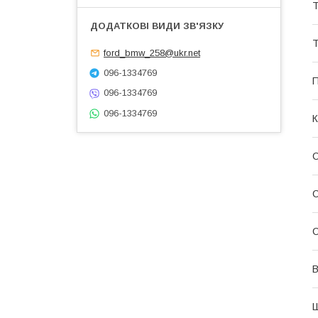
Т
Т
ford_bmw_258@ukr.net
096-1334769
П
096-1334769
096-1334769
К
С
С
В