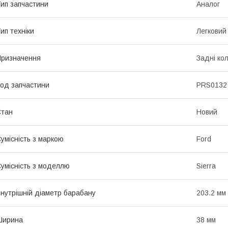
ип запчастини
Аналог
ип техніки
Легковий
ризначення
Задні ко
од запчастини
PRS0132
Стан
Новий
умісність з маркою
Ford
умісність з моделлю
Sierra
нутрішній діаметр барабану
203.2 мм
Ширина
38 мм