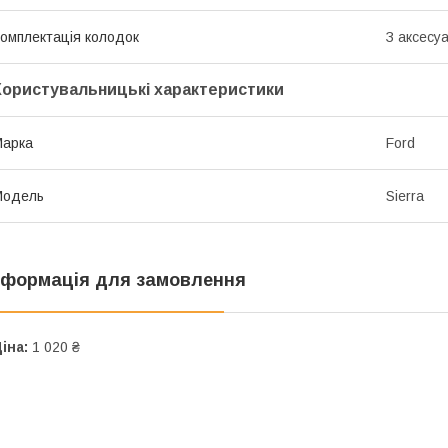
омплектація колодок
З аксесу
Користувальницькі характеристики
Марка
Ford
Модель
Sierra
нформація для замовлення
іна:
1 020 ₴