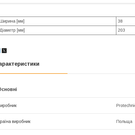
Ширина [мм]
38
Діаметр [мм]
203
арактеристики
Основні
иробник
Protechni
раїна виробник
Польща