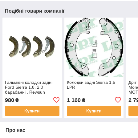
Подібні товари компанії
Гальмівні колодки задні
Колодки задні Sierra 1,6
Дріт
Ford Sierra 1.8, 2.0 ,
LPR
Mond
барабанні . Rewsun
MOT
6559230
980
1 160
2 7
₴
₴
Купити
Купити
Про нас