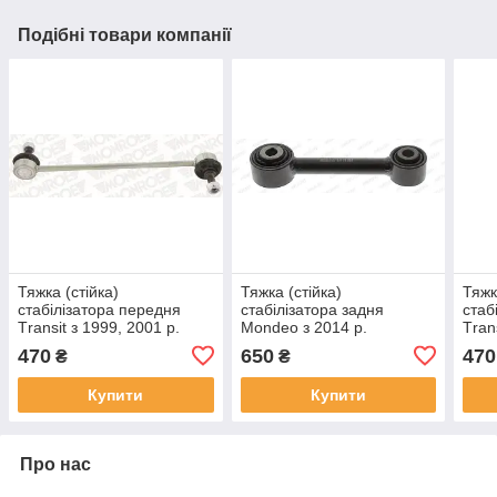
Подібні товари компанії
Тяжка (стійка)
Тяжка (стійка)
Тяжк
стабілізатора передня
стабілізатора задня
стаб
Тransit з 1999, 2001 р.
Mondeo з 2014 р.
Тran
S&B
TEKNOROT
AUT
470
650
470
₴
₴
Купити
Купити
Про нас