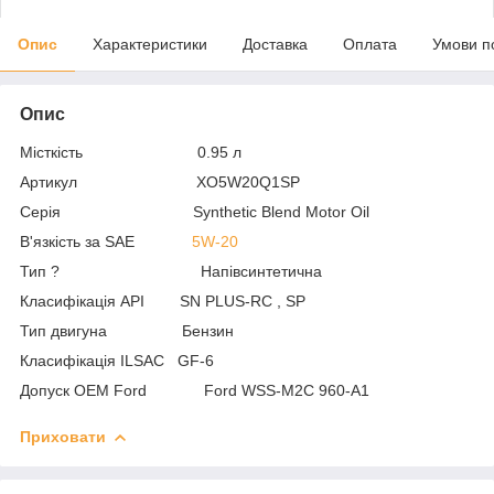
Опис
Характеристики
Доставка
Оплата
Умови п
Опис
Місткість 0.95 л
Артикул XO5W20Q1SP
Серія Synthetic Blend Motor Oil
В'язкість за SAE
5W-20
Тип ? Напівсинтетична
Класифікація API SN PLUS-RC , SP
Тип двигуна Бензин
Класифікація ILSAC GF-6
Допуск OEM Ford Ford WSS-M2C 960-A1
Приховати