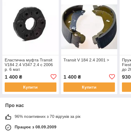
Еластична муфта Transit
Transit V 184 2.4 2001 >
Пруж
V184 2.4 V347 2.4 с 2006
Fies
р. 6 мат.
до 2
360*
1 400
1 400
930
₴
₴
Купити
Купити
Про нас
96% позитивних з 70 відгуків за рік
Працює з 08.09.2009