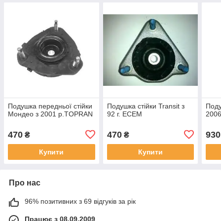
Подушка передньої стійки
Подушка стійки Transit з
Поду
Мондео з 2001 р.TOPRAN
92 г. ECEM
2006
470
470
930
₴
₴
Купити
Купити
Про нас
96% позитивних з 69 відгуків за рік
Працює з 08.09.2009