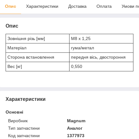
Опис
Характеристики
Доставка
Оплата
Умови п
Опис
Зовнішня різь [мм]
M8 x 1,25
Матеріал
гума/метал
Сторона встановлення
передня вісь, двостороння
Вес [кг]
0,550
Характеристики
Основні
Виробник
Magnum
Тип запчастини
Аналог
Код запчастини
1377973