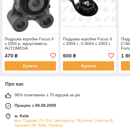
Подушка коробки Focus II
Подушка коробки Focus II
Поду
з 2004 р. відчутливість.
с 2004 г., C-MAX с 2003 г.
C-MA
AUTOMEGA
Fort
470
600
1 8
₴
₴
Купити
Купити
Про нас
96% позитивних з 70 відгуків за рік
Працює з 08.09.2009
м. Київ
вул. Садова 70-110, (автоцентр "Жуляни"),сектор В,
магазин 28, Київ, Україна