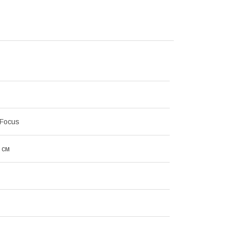
 Focus
 см