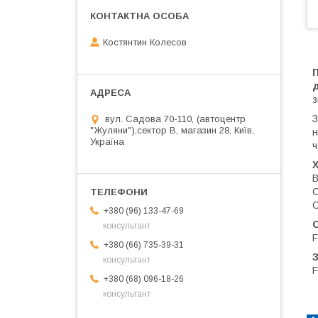
Костянтин Колесов
з
З
вул. Садова 70-110, (автоцентр
"Жуляни"),сектор В, магазин 28, Київ,
н
Україна
ч
В
С
+380 (96) 133-47-69
консультант
F
+380 (66) 735-39-31
консультант
F
+380 (68) 096-18-26
консультант