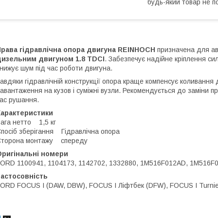
будь-який товар не п
Права гідравлічна опора двигуна REINHOCH
призначена для ав
дизельним двигуном 1.8 TDCI
. Забезпечує надійне кріплення сил
нижує шум під час роботи двигуна.
авдяки гідравлічній конструкції опора краще компенсує коливання
авантаження на кузов і суміжні вузли. Рекомендується до заміни при
ас рушання.
Характеристики
ага нетто 1,5 кг
посіб зберігання Гідравлічна опора
Сторона монтажу спереду
Оригінальні номери
ORD 1100941, 1104173, 1142702, 1332880, 1M516F012AD, 1M516F
Застосовність
ORD FOCUS I (DAW, DBW), FOCUS I Ліфтбек (DFW), FOCUS I Turnie