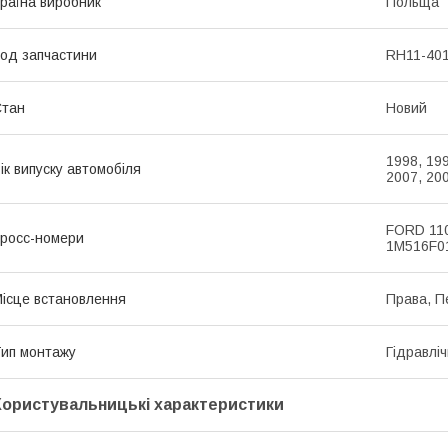
раїна виробник
Польща
од запчастини
RH11-40
Стан
Новий
1998, 199
ік випуску автомобіля
2007, 200
FORD 110
росс-номери
1M516F0
ісце встановлення
Права, П
ип монтажу
Гідравлі
Користувальницькі характеристики