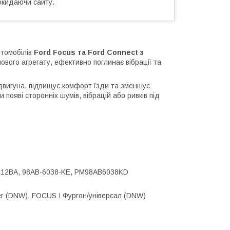
окидаючи сайту.
томобілів
Ford Focus та Ford Connect з
ового агрегату, ефективно поглинає вібрації та
 двигуна, підвищує комфорт їзди та зменшує
 появі сторонніх шумів, вібрацій або ривків під
012BA, 98AB-6038-KE, PM98AB6038KD
r (DNW), FOCUS I Фургон/універсал (DNW)