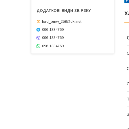
Х
ford_bmw_258@ukr.net
096-1334769
096-1334769
096-1334769
С
С
О
Т
В