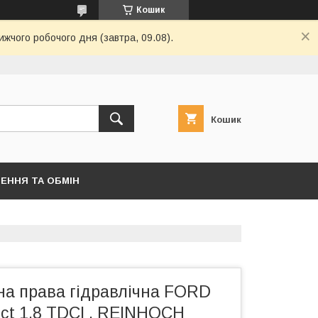
Кошик
ижчого робочого дня (завтра, 09.08).
Кошик
ЕННЯ ТА ОБМІН
на права гідравлічна FORD
ct 1.8 TDCI , REINHOCH