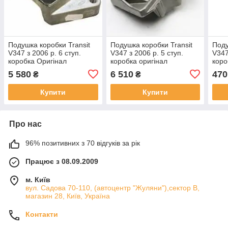
Подушка коробки Transit
Подушка коробки Transit
Поду
V347 з 2006 р. 6 ступ.
V347 з 2006 р. 5 ступ.
V347
коробка Oригінал
коробка оригінал
коро
5 580
6 510
470
₴
₴
Купити
Купити
Про нас
96% позитивних з 70 відгуків за рік
Працює з 08.09.2009
м. Київ
вул. Садова 70-110, (автоцентр "Жуляни"),сектор В,
магазин 28, Київ, Україна
Контакти