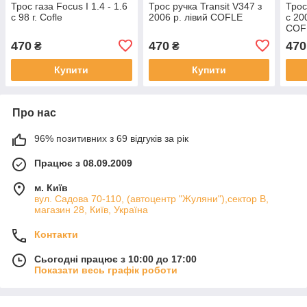
Трос газа Focus I 1.4 - 1.6
Трос ручка Transit V347 з
Трос
с 98 г. Cofle
2006 р. лівий COFLE
с 20
COF
470
470
470
₴
₴
Купити
Купити
Про нас
96% позитивних з 69 відгуків за рік
Працює з 08.09.2009
м. Київ
вул. Садова 70-110, (автоцентр "Жуляни"),сектор В,
магазин 28, Київ, Україна
Контакти
Сьогодні працює з 10:00 до 17:00
Показати весь графік роботи