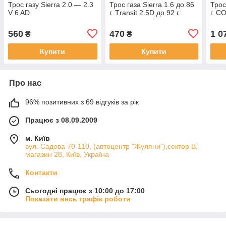
Трос газу Sierra 2.0 — 2.3
Трос газа Sierra 1.6 до 86
Трос
V 6 AD
г. Тransit 2.5D до 92 г.
г. C
560
470
1 0
₴
₴
Купити
Купити
Про нас
96% позитивних з 69 відгуків за рік
Працює з 08.09.2009
м. Київ
вул. Садова 70-110, (автоцентр "Жуляни"),сектор В,
магазин 28, Київ, Україна
Контакти
Сьогодні працює з 10:00 до 17:00
Показати весь графік роботи