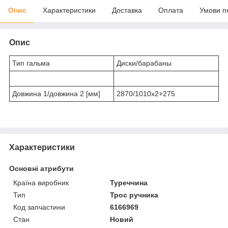
Опис
Характеристики
Доставка
Оплата
Умови п
Опис
Тип гальма
Диски/барабаны
Довжина 1/довжина 2 [мм]
2870/1010x2+275
Характеристики
Основні атрибути
Країна виробник
Туреччина
Тип
Трос ручника
Код запчастини
6166969
Стан
Новий