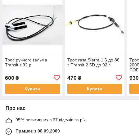
Трос ручного гальма
Трос газа Sierra 1.6 до 86
Трос
Transit з 92 р.
г. Тransit 2.5D до 92 г.
2006
COF
600
470
930
₴
₴
Купити
Купити
Про нас
95% позитивних з 67 відгуків за рік
Працює з 08.09.2009