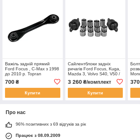
Важіль задній прямий
Сайлентблоки задніх
Болт
Ford Focus , C-Max з 1998
ричагів Ford Focus, Kuga,
розв
до 2010 р. Topran
Mazda 3, Volvo S40, V50 /
Mond
комплект 14шт./
Lead
700
3 260
370
₴
₴/комплект
Leaderparts 00226297LP
Купити
Купити
Про нас
96% позитивних з 69 відгуків за рік
Працює з 08.09.2009