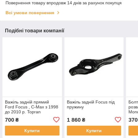
Повернення товару впродовж 14 днів за рахунок покупця
Всі умови повернення
Подібні товари компанії
Важіль задній прямий
Важіль задній Focus під
Болт
Ford Focus , C-Max з 1998
пружину
розв
до 2010 р. Topran
Mond
Lead
700
1 860
370
₴
₴
Купити
Купити