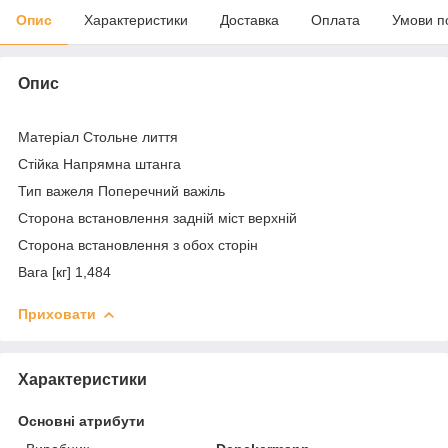
Опис
Характеристики
Доставка
Оплата
Умови п
Опис
Матеріал Стольне лиття
Стійка Напрямна штанга
Тип важеля Поперечний важіль
Сторона встановлення задній міст верхній
Сторона встановлення з обох сторін
Вага [кг] 1,484
Приховати
Характеристики
Основні атрибути