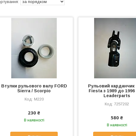
Втулки рульового валу FORD
Рульовий карданчик 
Sierra / Scorpio
Fiesta з 1989 до 1996 
Leaderparts
M220
7257202
230 ₴
580 ₴
В наявності
В наявності