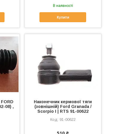
В наявності
Купити
и FORD
Наконечник кермової тяги
02-08) ,
(зовнішній) Ford Granada /
Scorpio I | RTS 91-00622
91-00622
510 ₴