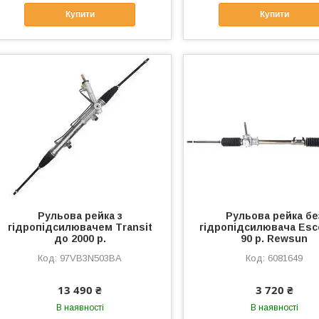
Купити
Купити
Рульова рейка з
Рульова рейка бе
гідропідсилювачем Тransit
гідропідсилювача Esc
до 2000 р.
90 р. Rewsun
97VB3N503BA
6081649
13 490 ₴
3 720 ₴
В наявності
В наявності