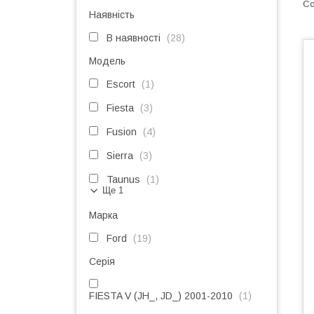
Наявність
В наявності
28
Модель
Escort
1
Fiesta
3
Fusion
4
Sierra
3
Taunus
1
Ще 1
Марка
Ford
19
Серія
FIESTA V (JH_, JD_) 2001-2010
1