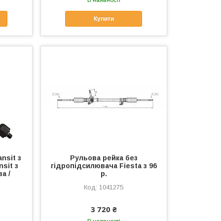
Купити
nsit з
Рульова рейка без
nsit з
гідропідсилювача Fiesta з 96
ва /
р.
1041275
3 720 ₴