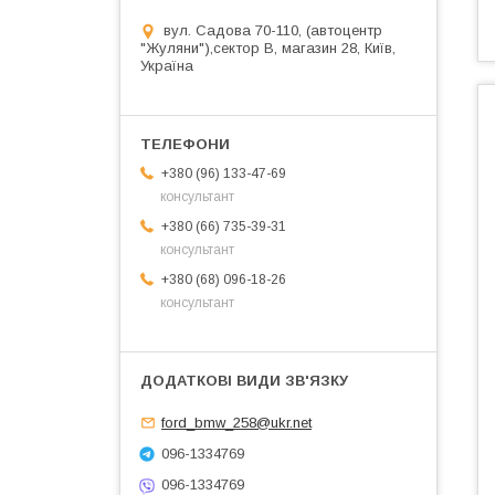
вул. Садова 70-110, (автоцентр
"Жуляни"),сектор В, магазин 28, Київ,
Україна
+380 (96) 133-47-69
консультант
+380 (66) 735-39-31
консультант
+380 (68) 096-18-26
консультант
ford_bmw_258@ukr.net
096-1334769
096-1334769