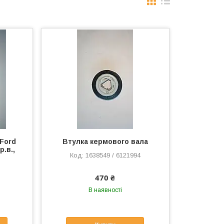
Ford
Втулка кермового вала
р.в.,
1638549 / 6121994
470 ₴
В наявності