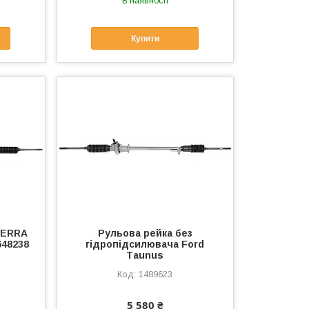
В наявності
Купити
IERRA
Рульова рейка без
648238
гідропідсилювача Ford
Тaunus
1489623
5 580 ₴