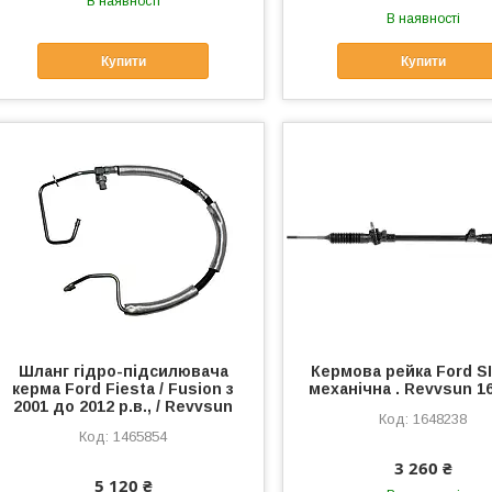
В наявності
В наявності
Купити
Купити
Шланг гідро-підсилювача
Кермова рейка Ford S
керма Ford Fiesta / Fusion з
механічна . Revvsun 1
2001 до 2012 р.в., / Revvsun
1648238
1465854
3 260 ₴
5 120 ₴