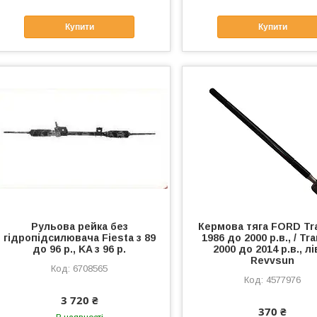
Купити
Купити
Рульова рейка без
Кермова тяга FORD Tra
гідропідсилювача Fiesta з 89
1986 до 2000 р.в., / Tra
до 96 р., KA з 96 р.
2000 до 2014 р.в., лі
Revvsun
6708565
4577976
3 720 ₴
370 ₴