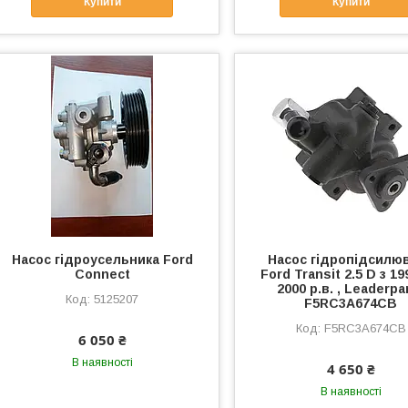
Купити
Купити
Насос гідроусельника Ford
Насос гідропідсилю
Connect
Ford Transit 2.5 D з 1
2000 р.в. , Leaderpa
5125207
F5RC3A674CB
F5RC3A674CB
6 050 ₴
В наявності
4 650 ₴
В наявності