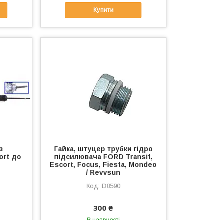
Купити
з
Гайка, штуцер трубки гідро
ort до
підсилювача FORD Transit,
Escort, Focus, Fiesta, Mondeo
/ Revvsun
D0590
300 ₴
В наявності