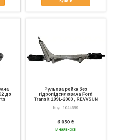
Купити
вача
Рульова рейка без
992 до
гідропідсилювача Ford
rts
Transit 1991-2000 , REVVSUN
1044659
6 050 ₴
В наявності